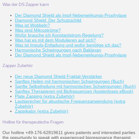
Was der DS Zapper kann
Der Diamond Shield als Impf-Nebenwirkungs-Prophylaxe
Diamond Shield: Der Schutzschild
Was ist Wobbeln?
Was sind Mikroströme?
Wofür brauche ich Konstantstrom-Regelung?
Was hat es mit dem Modulieren auf sich?
Was ist Impuls-Entladung und wofür benötige ich das?
Harmonische Schwingungen nach Baklayan
Der Diamond Shield als Impf-Nebenwirkungs-Prophylaxe
Zapper Zubehör
Der neue Diamond Shield Fraktal-Verstärker
Sanftes Heilen mit harmonischen Schwingungen (Buch)
Sanfte Selbstheilung mit harmonischen Schwingungen (Buch)
Sanftes Therapieren mit Biofrequenzen (kostenloses eBook)
Plate Zapping (extra Zubehör)
Lautsprecher für akustische Frequenzanwendung (extra
Zubehör)
Zappikator (extra Zubehör)
Hotline für therapeutische Fragen
Our hotline +49-176-62819611 gives patients and interested parties
the oppurtunity to speak with experienced bioresonance therapist