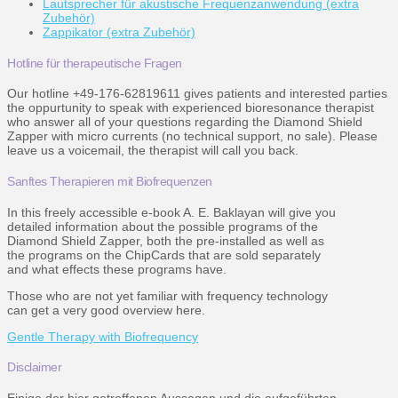
Lautsprecher für akustische Frequenzanwendung (extra
Zubehör)
Zappikator (extra Zubehör)
Hotline für therapeutische Fragen
Our hotline +49-176-62819611 gives patients and interested parties
the oppurtunity to speak with experienced bioresonance therapist
who answer all of your questions regarding the Diamond Shield
Zapper with micro currents (no technical support, no sale). Please
leave us a voicemail, the therapist will call you back.
Sanftes Therapieren mit Biofrequenzen
In this freely accessible e-book A. E. Baklayan will give you
detailed information about the possible programs of the
Diamond Shield Zapper, both the pre-installed as well as
the programs on the ChipCards that are sold separately
and what effects these programs have.
Those who are not yet familiar with frequency technology
can get a very good overview here.
Gentle Therapy with Biofrequency
Disclaimer
Einige der hier getroffenen Aussagen und die aufgeführten