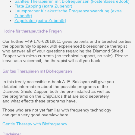
Sanftes Therapieren mit Biofrequenzen (kostenloses eBook)
Plate Zapping (extra Zubehör)
Lautsprecher für akustische Frequenzanwendung (extra
Zubehör)
Zappikator (extra Zubehör)
Hotline für therapeutische Fragen
Our hotline +49-176-62819611 gives patients and interested parties
the oppurtunity to speak with experienced bioresonance therapist
who answer all of your questions regarding the Diamond Shield
Zapper with micro currents (no technical support, no sale). Please
leave us a voicemail, the therapist will call you back.
Sanftes Therapieren mit Biofrequenzen
In this freely accessible e-book A. E. Baklayan will give you
detailed information about the possible programs of the
Diamond Shield Zapper, both the pre-installed as well as
the programs on the ChipCards that are sold separately
and what effects these programs have.
Those who are not yet familiar with frequency technology
can get a very good overview here.
Gentle Therapy with Biofrequency
Disclaimer