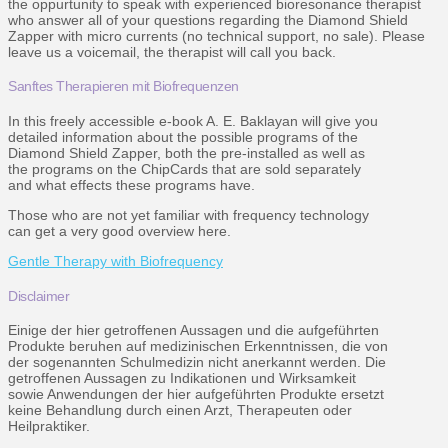
the oppurtunity to speak with experienced bioresonance therapist
who answer all of your questions regarding the Diamond Shield
Zapper with micro currents (no technical support, no sale). Please
leave us a voicemail, the therapist will call you back.
Sanftes Therapieren mit Biofrequenzen
In this freely accessible e-book A. E. Baklayan will give you
detailed information about the possible programs of the
Diamond Shield Zapper, both the pre-installed as well as
the programs on the ChipCards that are sold separately
and what effects these programs have.
Those who are not yet familiar with frequency technology
can get a very good overview here.
Gentle Therapy with Biofrequency
Disclaimer
Einige der hier getroffenen Aussagen und die aufgeführten
Produkte beruhen auf medizinischen Erkenntnissen, die von
der sogenannten Schulmedizin nicht anerkannt werden. Die
getroffenen Aussagen zu Indikationen und Wirksamkeit
sowie Anwendungen der hier aufgeführten Produkte ersetzt
keine Behandlung durch einen Arzt, Therapeuten oder
Heilpraktiker.