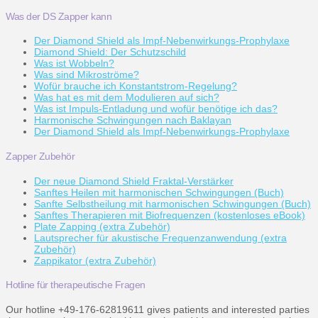
Was der DS Zapper kann
Der Diamond Shield als Impf-Nebenwirkungs-Prophylaxe
Diamond Shield: Der Schutzschild
Was ist Wobbeln?
Was sind Mikroströme?
Wofür brauche ich Konstantstrom-Regelung?
Was hat es mit dem Modulieren auf sich?
Was ist Impuls-Entladung und wofür benötige ich das?
Harmonische Schwingungen nach Baklayan
Der Diamond Shield als Impf-Nebenwirkungs-Prophylaxe
Zapper Zubehör
Der neue Diamond Shield Fraktal-Verstärker
Sanftes Heilen mit harmonischen Schwingungen (Buch)
Sanfte Selbstheilung mit harmonischen Schwingungen (Buch)
Sanftes Therapieren mit Biofrequenzen (kostenloses eBook)
Plate Zapping (extra Zubehör)
Lautsprecher für akustische Frequenzanwendung (extra
Zubehör)
Zappikator (extra Zubehör)
Hotline für therapeutische Fragen
Our hotline +49-176-62819611 gives patients and interested parties