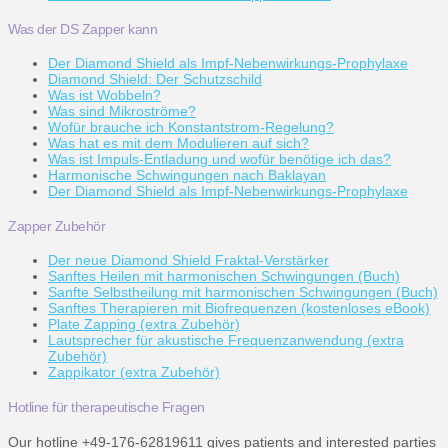
Was der DS Zapper kann
Der Diamond Shield als Impf-Nebenwirkungs-Prophylaxe
Diamond Shield: Der Schutzschild
Was ist Wobbeln?
Was sind Mikroströme?
Wofür brauche ich Konstantstrom-Regelung?
Was hat es mit dem Modulieren auf sich?
Was ist Impuls-Entladung und wofür benötige ich das?
Harmonische Schwingungen nach Baklayan
Der Diamond Shield als Impf-Nebenwirkungs-Prophylaxe
Zapper Zubehör
Der neue Diamond Shield Fraktal-Verstärker
Sanftes Heilen mit harmonischen Schwingungen (Buch)
Sanfte Selbstheilung mit harmonischen Schwingungen (Buch)
Sanftes Therapieren mit Biofrequenzen (kostenloses eBook)
Plate Zapping (extra Zubehör)
Lautsprecher für akustische Frequenzanwendung (extra
Zubehör)
Zappikator (extra Zubehör)
Hotline für therapeutische Fragen
Our hotline +49-176-62819611 gives patients and interested parties