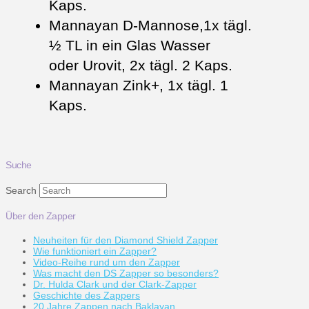
Kaps.
Mannayan D-Mannose,1x tägl.
½ TL in ein Glas Wasser
oder Urovit, 2x tägl. 2 Kaps.
Mannayan Zink+, 1x tägl. 1
Kaps.
Suche
Search
Über den Zapper
Neuheiten für den Diamond Shield Zapper
Wie funktioniert ein Zapper?
Video-Reihe rund um den Zapper
Was macht den DS Zapper so besonders?
Dr. Hulda Clark und der Clark-Zapper
Geschichte des Zappers
20 Jahre Zappen nach Baklayan