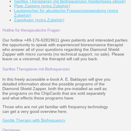
Sanftes Therapieren mit Biofrequenzen (kostenloses eBook)
Plate Zapping (extra Zubehör)
Lautsprecher für akustische Frequenzanwendung (extra
Zubehör)
Zappikator (extra Zubehör)
Hotline für therapeutische Fragen
Our hotline +49-176-62819611 gives patients and interested parties
the oppurtunity to speak with experienced bioresonance therapist
who answer all of your questions regarding the Diamond Shield
Zapper with micro currents (no technical support, no sale). Please
leave us a voicemail, the therapist will call you back.
Sanftes Therapieren mit Biofrequenzen
In this freely accessible e-book A. E. Baklayan will give you
detailed information about the possible programs of the
Diamond Shield Zapper, both the pre-installed as well as
the programs on the ChipCards that are sold separately
and what effects these programs have.
Those who are not yet familiar with frequency technology
can get a very good overview here.
Gentle Therapy with Biofrequency
Disclaimer