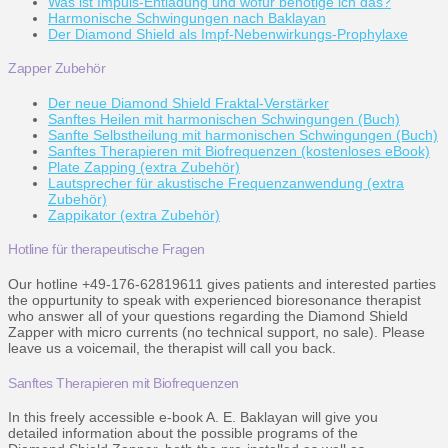
Was ist Impuls-Entladung und wofür benötige ich das?
Harmonische Schwingungen nach Baklayan
Der Diamond Shield als Impf-Nebenwirkungs-Prophylaxe
Zapper Zubehör
Der neue Diamond Shield Fraktal-Verstärker
Sanftes Heilen mit harmonischen Schwingungen (Buch)
Sanfte Selbstheilung mit harmonischen Schwingungen (Buch)
Sanftes Therapieren mit Biofrequenzen (kostenloses eBook)
Plate Zapping (extra Zubehör)
Lautsprecher für akustische Frequenzanwendung (extra
Zubehör)
Zappikator (extra Zubehör)
Hotline für therapeutische Fragen
Our hotline +49-176-62819611 gives patients and interested parties
the oppurtunity to speak with experienced bioresonance therapist
who answer all of your questions regarding the Diamond Shield
Zapper with micro currents (no technical support, no sale). Please
leave us a voicemail, the therapist will call you back.
Sanftes Therapieren mit Biofrequenzen
In this freely accessible e-book A. E. Baklayan will give you
detailed information about the possible programs of the