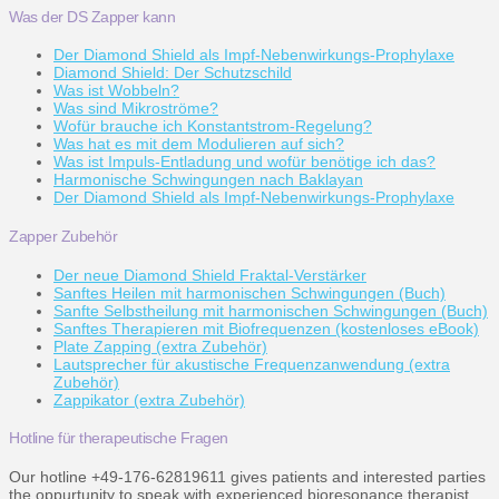
Was der DS Zapper kann
Der Diamond Shield als Impf-Nebenwirkungs-Prophylaxe
Diamond Shield: Der Schutzschild
Was ist Wobbeln?
Was sind Mikroströme?
Wofür brauche ich Konstantstrom-Regelung?
Was hat es mit dem Modulieren auf sich?
Was ist Impuls-Entladung und wofür benötige ich das?
Harmonische Schwingungen nach Baklayan
Der Diamond Shield als Impf-Nebenwirkungs-Prophylaxe
Zapper Zubehör
Der neue Diamond Shield Fraktal-Verstärker
Sanftes Heilen mit harmonischen Schwingungen (Buch)
Sanfte Selbstheilung mit harmonischen Schwingungen (Buch)
Sanftes Therapieren mit Biofrequenzen (kostenloses eBook)
Plate Zapping (extra Zubehör)
Lautsprecher für akustische Frequenzanwendung (extra
Zubehör)
Zappikator (extra Zubehör)
Hotline für therapeutische Fragen
Our hotline +49-176-62819611 gives patients and interested parties
the oppurtunity to speak with experienced bioresonance therapist