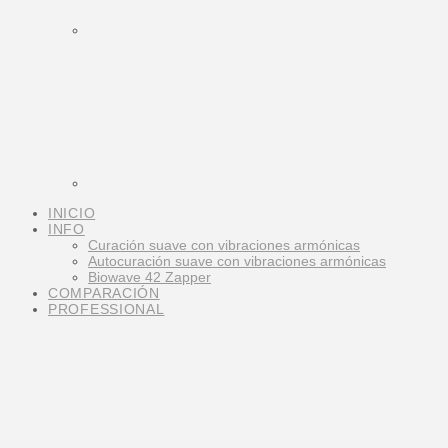
INICIO
INFO
Curación suave con vibraciones armónicas
Autocuración suave con vibraciones armónicas
Biowave 42 Zapper
COMPARACIÓN
PROFESSIONAL