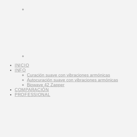
INICIO
INFO
Curación suave con vibraciones armónicas
Autocuración suave con vibraciones armónicas
Biowave 42 Zapper
COMPARACIÓN
PROFESSIONAL