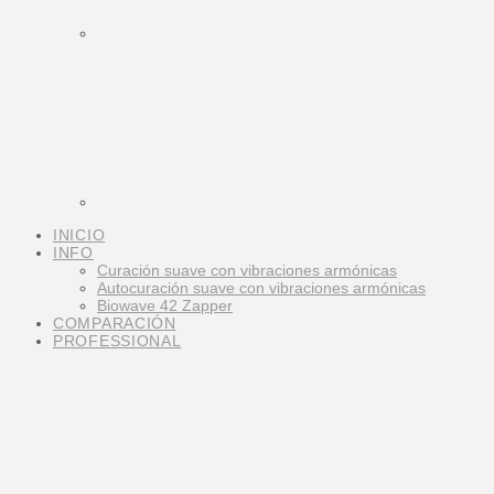
INICIO
INFO
Curación suave con vibraciones armónicas
Autocuración suave con vibraciones armónicas
Biowave 42 Zapper
COMPARACIÓN
PROFESSIONAL