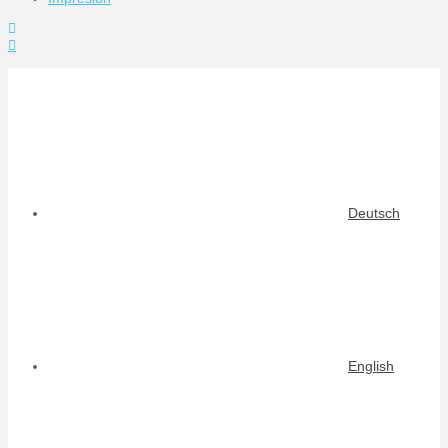
Toggle
the
Widgetbar
Deutsch
English