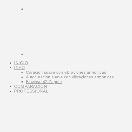
INICIO
INFO
Curación suave con vibraciones armónicas
Autocuración suave con vibraciones armónicas
Biowave 42 Zapper
COMPARACIÓN
PROFESSIONAL