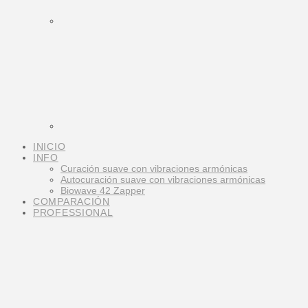
INICIO
INFO
Curación suave con vibraciones armónicas
Autocuración suave con vibraciones armónicas
Biowave 42 Zapper
COMPARACIÓN
PROFESSIONAL