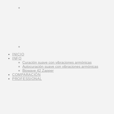
INICIO
INFO
Curación suave con vibraciones armónicas
Autocuración suave con vibraciones armónicas
Biowave 42 Zapper
COMPARACIÓN
PROFESSIONAL