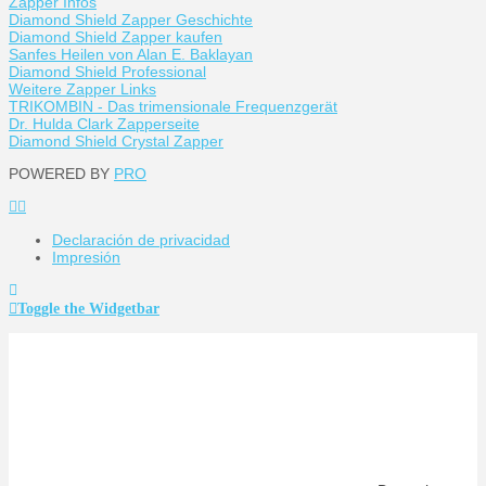
Zapper Infos
Diamond Shield Zapper Geschichte
Diamond Shield Zapper kaufen
Sanfes Heilen von Alan E. Baklayan
Diamond Shield Professional
Weitere Zapper Links
TRIKOMBIN - Das trimensionale Frequenzgerät
Dr. Hulda Clark Zapperseite
Diamond Shield Crystal Zapper
POWERED BY
PRO
Declaración de privacidad
Impresión
Toggle the Widgetbar