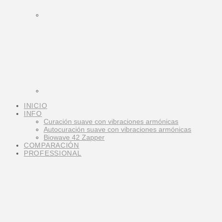
INICIO
INFO
Curación suave con vibraciones armónicas
Autocuración suave con vibraciones armónicas
Biowave 42 Zapper
COMPARACIÓN
PROFESSIONAL