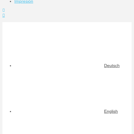
Impresión
Toggle
the
Widgetbar
Deutsch
English